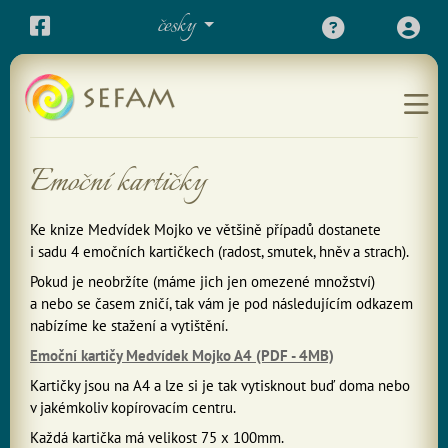
česky
Emoční kartičky
Ke knize Medvídek Mojko ve většině případů dostanete
i sadu 4 emočních kartičkech (radost, smutek, hněv a strach).
Pokud je neobržíte (máme jich jen omezené množství)
a nebo se časem zničí, tak vám je pod následujícím odkazem
nabízíme ke stažení a vytištění.
Emoční kartičy Medvídek Mojko A4 (PDF - 4MB)
Kartičky jsou na A4 a lze si je tak vytisknout buď doma nebo
v jakémkoliv kopírovacím centru.
Každá kartička má velikost 75 x 100mm.