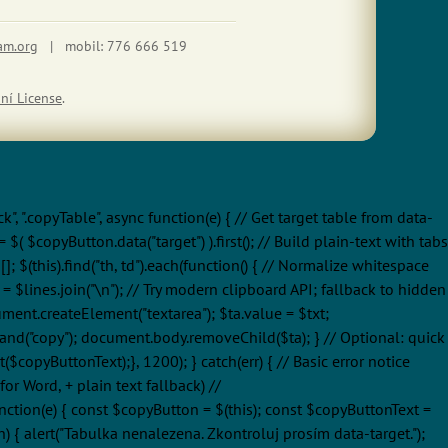
am.org
| mobil: 776 666 519
ní License
.
ick", ".copyTable", async function(e) { // Get target table from data-
( $copyButton.data("target") ).first(); // Build plain-text with tabs
[]; $(this).find("th, td").each(function() { // Normalize whitespace
$txt = $lines.join("\n"); // Try modern clipboard API; fallback to hidden
ument.createElement("textarea"); $ta.value = $txt;
mand("copy"); document.body.removeChild($ta); } // Optional: quick
copyButtonText);}, 1200); } catch(err) { // Basic error notice
or Word, + plain text fallback) //
c function(e) { const $copyButton = $(this); const $copyButtonText =
h) { alert("Tabulka nenalezena. Zkontroluj prosím data-target.");