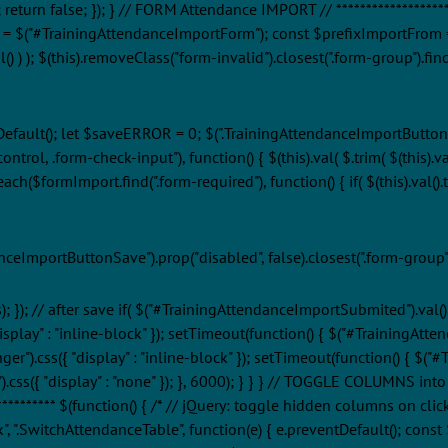
n false; }); } // FORM Attendance IMPORT // *************************
 = $("#TrainingAttendanceImportForm"); const $prefixImportFrom 
() ) ); $(this).removeClass("form-invalid").closest(".form-group").find("v
tDefault(); let $saveERROR = 0; $(".TrainingAttendanceImportButtonSa
trol, .form-check-input"), function() { $(this).val( $.trim( $(this).va
($formImport.find(".form-required"), function() { if( $(this).val().trim(
anceImportButtonSave").prop("disabled", false).closest(".form-group
; }); // after save if( $("#TrainingAttendanceImportSubmited").val()
play" : "inline-block" }); setTimeout(function() { $("#TrainingAttenda
r").css({ "display" : "inline-block" }); setTimeout(function() { $("#
.css({ "display" : "none" }); }, 6000); } } } // TOGGLE COLUMNS into 
************** $(function() { /* // jQuery: toggle hidden columns on c
, ".SwitchAttendanceTable", function(e) { e.preventDefault(); const $s