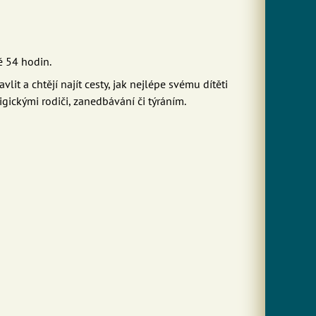
ě 54 hodin.
lit a chtějí najít cesty, jak nejlépe svému dítěti
ligickými rodiči, zanedbávání či týráním.