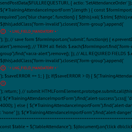
sendPostData($FULLREQUESTURI, { actio: 'SetAttendanceOrder' }); retur
$("#TrainingAttendanceImportForm").length ) { const $formImport
required").on("blur change", function() { $(this).val( $.trim( $(this).val
$(this).addClass("form-invalid").closest(".form-group").append('
' + LNG_FIELD_MANDATORY + '
'); }); // save form $formImport.on("submit", function(e) { e.preven
alert").remove(); // TRIM all fields $.each($formImport.find(".form-con
group").find("var.ra-alert").remove(); }); // ALL REQUIRED FIELDS $.each
$(this).addClass("form-invalid").closest(".form-group").append('
' + LNG_FIELD_MANDATORY + '
'); $saveERROR += 1; } }); if($saveERROR > 0) { $(".TrainingAttend
'); return; } // submit HTMLFormElement.prototype.submit.call(this)
{ $("#TrainingAttendanceImportForm").find(".alert-success").css({ "dis
4000); } else { $("#TrainingAttendanceImportForm").find(".alert-dange
: "none" }); $("#TrainingAttendanceImportForm").find(".alert-danger")
**********************************************************************
const $table = $(".tableAttendance"); $(document).on("click dblclick"