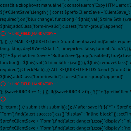
označit a zkopírovat manuálně."); console.error("Copy HTML error:", $er
$("#ClientSave").length ) { const $prefixClientSave = 'ClientSave_
required").on("blur change", function() { $(this).val( $.trim( $(this).val
$(this).addClass("form-invalid").closest(".form-group").append('
' + LNG_FIELD_MANDATORY + '
'); }); // MAIL REQUIRED check $formClientSave.find(".mail-required"
lang: $lng, dayOfWeekStart: 1, timepicker: false, format: "d.m.Y", }
$("." + $prefixClientSave + "ButtonSave").prop("disabled", true).clos
function() { $(this).val( $.trim( $(this).val() ) ); $(this).removeCla
required").jCheckMail(); // ALL REQUIRED FIELDS $.each($formClientSave.
$(this).addClass("form-invalid").closest(".form-group").append('
' + LNG_FIELD_MANDATORY + '
'); $saveERROR += 1; } }); if($saveERROR > 0) { $("." + $prefixClien
'); return; } // submit this.submit(); }); // after save if( $("#" + $pr
"Form").find(".alert-success").css({ "display" : "inline-block" }); setTi
$prefixClientSave + "Form").find(".alert-danger").css({ "display" : "inl
$prefixClientSave + "Form").find(".alert-danger").css({ "display" : "no