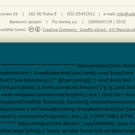
 krovem 26 | 182 00 Praha 8 | IČO: 03451011 | e-mail:
info@sef
Bankovní spojení | Fio banka, a.s. | 2600669129 / 2010
podléhá licenci
Creative Commons - Uveďte původ - 4.0 Mezinárod
******************************************* $(document).on("click dblcl
opyButtonText = $copyButton.find("span").text(); const $copyTable = $
nd("tr").each(function() { /** @type {string[]} */ const $cellsText = 
ellsText.push($text); }); $lines.push($cellsText.join("\t")); }); const 
await navigator.clipboard.writeText($txt); } else { const $ta = doc
body.appendChild($ta); $ta.focus(); $ta.select(); document.execCom
kopírováno"); setTimeout(function() {$copyButton.find("span").text($
ně."); console.error("Copy error:", err); } }); // COPY TABLE (HTML f
************** $(document).on("click dblclick", ".copyTableHtml", asyn
ta("target")).first(); // Guard: no table found if(!$copyTable.lengt