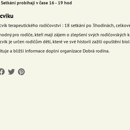
Setkání probíhají v čase 16 - 19 hod
cviku
cvik terapeutického rodičovství : 18 setkání po 3hodinách, celkov
hodný pro rodiče, kteří mají zájem o zlepšení svých rodičovských kav
vik je určen rodičům dětí, které ve své historii zažili opuštění bio
tituje a bližší informace doplní organizace Dobrá rodina.