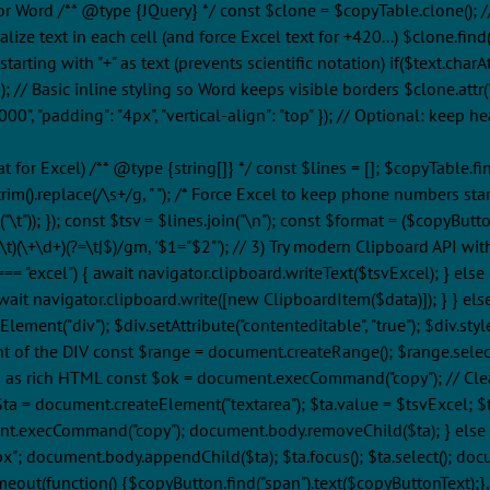
for Word /** @type {JQuery
} */ const $clone = $copyTable.clone();
lize text in each cell (and force Excel text for +420...) $clone.find(
tarting with "+" as text (prevents scientific notation) if($text.charAt(0) =
; // Basic inline styling so Word keeps visible borders $clone.attr("b
000", "padding": "4px", "vertical-align": "top" }); // Optional: keep h
at for Excel) /** @type {string[]} */ const $lines = []; $copyTable.fin
.trim().replace(/\s+/g, " "); /* Force Excel to keep phone numbers start
n("\t")); }); const $tsv = $lines.join("\n"); const $format = ($copyBut
|\t)(\+\d+)(?=\t|$)/gm, '$1="$2"'); // 3) Try modern Clipboard API wi
"excel") { await navigator.clipboard.writeText($tsvExcel); } else 
}; await navigator.clipboard.write([new ClipboardItem($data)]); } } e
t("div"); $div.setAttribute("contenteditable", "true"); $div.style.
t of the DIV const $range = document.createRange(); $range.selec
n as rich HTML const $ok = document.execCommand("copy"); // Cle
a = document.createElement("textarea"); $ta.value = $tsvExcel; $ta.
ent.execCommand("copy"); document.body.removeChild($ta); } else i
1000px"; document.body.appendChild($ta); $ta.focus(); $ta.select()
eout(function() {$copyButton.find("span").text($copyButtonText);}, 