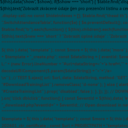
$(this).data("show", $show); if($show === "short") { $table.find(".di
$(this).text("Zobrazit zkrácené údaje (jen pro prezenční listinu a ce
.display-cell-no const $hideIndexes = []; $table.find("thead th").
".SwitchAttendanceTable", function($e) { $e.preventDefault(); con
$table.find("tr").each(function() { $(this).children().each(functio
$(this).text($new === "short" ? "Zobrazit úplné údaje" : "Zobrazit
**********************************************************************
$( this ).data( "template" ); const $more = $( this ).data( "more"
+ $template + "_create.php"; const $dataString = { eventId: $ev
L:" + (new Error).lineNumber + "#url+dataString=<"+"a href=\"" +
decodeURIComponent($.param($dataString)) + "<"+"/a>
\n" ); // TEST $.ajax({ url: $url, data: $dataString, method: "GE
"#DownloadTrainingList" ).removeClass( "d-none" ); } else { alert(
"#CreateTrainingList" ).prop( "disabled", false ); }, }); }); // DOW
).on( "click dblclick", function() { const $eventId = $(this).data
"_download.php?eventId=" + $eventId; // Open download in new 
***********************************************************************
$template = $( this ).data( "template" ); const $more = $( this ).
202601_ctr_certificate ; const $url = PROJECTPATH + "templates/