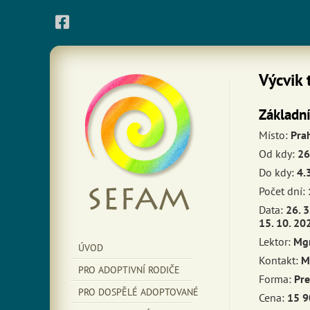
Výcvik 
Základn
Místo:
Pra
Od kdy:
26
Do kdy:
4.
Počet dní:
Data:
26. 3
15. 10. 202
Lektor:
Mgr
ÚVOD
Kontakt:
M
PRO ADOPTIVNÍ RODIČE
Forma:
Pre
PRO DOSPĚLÉ ADOPTOVANÉ
Cena:
15 9