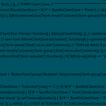
r); } }); // FORM Client Save // ***************************************
'; const $formClientSave = $("#" + $prefixClientSave + "Form"); //
() ) ); $(this).removeClass("form-invalid").closest(".form-group").find("v
).on("blur change", function() { $(this).jCheckMail(); }); // datetim
); // save form $formClientSave.on("submit", function(e) { e.prevent
est(".form-group").find("var.ra-alert").remove(); // TRIM all fields $
ss("form-invalid").closest(".form-group").find("var.ra-alert").remove()
find(".form-required"), function() { if( $(this).val().trim() == '' || (
tSave + "ButtonSave").prop("disabled", false).closest(".form-group").
efixClientSave + "Submited").val() == 1 ) { if( $("#" + $prefixClientSav
meout(function() { $("#" + $prefixClientSave + "Form").find(".alert-succe
ine-block" }); setTimeout(function() { $("#" + $prefixClientSave + "Form
ne" }); }, 6000); } } // EDIT ATTENDANCE $(".EditClientSave").on("click 