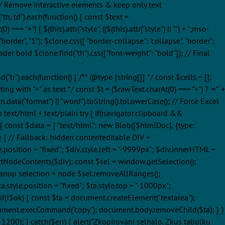
 // Remove interactive elements & keep only text
"th, td").each(function() { const $text =
== "+") { $(this).attr("style", (($(this).attr("style") || "") + ";mso-
order", "1"); $clone.css({ "border-collapse": "collapse", "border":
eader bold $clone.find("th").css({"font-weight": "bold"}); // Final
d("tr").each(function() { /** @type {string[]} */ const $cells = [];
ing with "+" as text */ const $t = ($rawText.charAt(0) === "+") ? '="' +
ton.data("format") || "word").toString().toLowerCase(); // Force Excel
th text/html + text/plain try { if(navigator.clipboard &&
{ const $data = { "text/html": new Blob([$htmlDoc], {type:
lse { // Fallback: hidden contenteditable DIV +
position = "fixed"; $div.style.left = "-9999px"; $div.innerHTML =
tNodeContents($div); const $sel = window.getSelection();
anup selection + node $sel.removeAllRanges();
style.position = "fixed"; $ta.style.top = "-1000px";
f(!$ok) { const $ta = document.createElement("textarea");
; document.execCommand("copy"); document.body.removeChild($ta); } }
1200); } catch($err) { alert("Zkopírování selhalo. Zkus tabulku