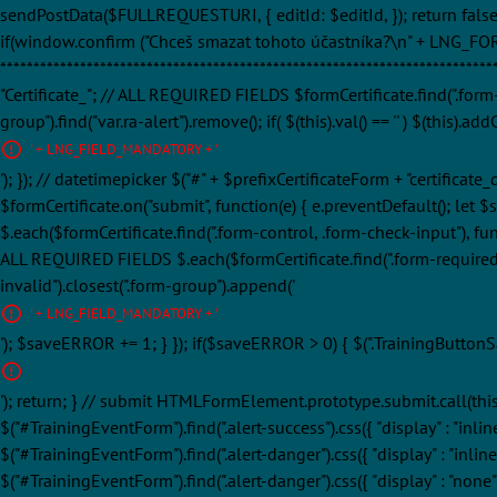
sendPostData($FULLREQUESTURI, { editId: $editId, }); return false; })
if(window.confirm ("Chceš smazat tohoto účastníka?\n" + LNG_FOREVER
**********************************************************************
"Certificate_"; // ALL REQUIRED FIELDS $formCertificate.find(".form-re
group").find("var.ra-alert").remove(); if( $(this).val() == '' ) $(this).
' + LNG_FIELD_MANDATORY + '
'); }); // datetimepicker $("#" + $prefixCertificateForm + "certificat
$formCertificate.on("submit", function(e) { e.preventDefault(); let $
$.each($formCertificate.find(".form-control, .form-check-input"), functi
ALL REQUIRED FIELDS $.each($formCertificate.find(".form-required"), func
invalid").closest(".form-group").append('
' + LNG_FIELD_MANDATORY + '
'); $saveERROR += 1; } }); if($saveERROR > 0) { $(".TrainingButtonSa
'); return; } // submit HTMLFormElement.prototype.submit.call(this); }
$("#TrainingEventForm").find(".alert-success").css({ "display" : "inlin
$("#TrainingEventForm").find(".alert-danger").css({ "display" : "inline
$("#TrainingEventForm").find(".alert-danger").css({ "display" : "non