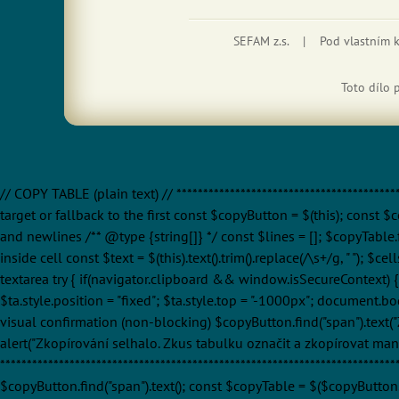
SEFAM z.s. | Pod vlastním
Toto dílo 
// COPY TABLE (plain text) // *****************************************
target or fallback to the first const $copyButton = $(this); const $c
and newlines /** @type {string[]} */ const $lines = []; $copyTable.fi
inside cell const $text = $(this).text().trim().replace(/\s+/g, " "); $c
textarea try { if(navigator.clipboard && window.isSecureContext) { 
$ta.style.position = "fixed"; $ta.style.top = "-1000px"; document.
visual confirmation (non-blocking) $copyButton.find("span").text("Z
alert("Zkopírování selhalo. Zkus tabulku označit a zkopírovat manuál
**********************************************************************
$copyButton.find("span").text(); const $copyTable = $($copyButton.da