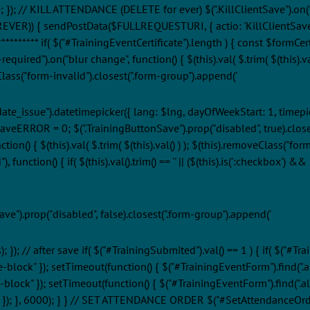
; // KILL ATTENDANCE (DELETE for ever) $(".KillClientSave").on("click
)) { sendPostData($FULLREQUESTURI, { actio: 'KillClientSave', thisI
************** if( $("#TrainingEventCertificate").length ) { const $for
quired").on("blur change", function() { $(this).val( $.trim( $(this).va
addClass("form-invalid").closest(".form-group").append('
e_date_issue").datetimepicker({ lang: $lng, dayOfWeekStart: 1, timepic
saveERROR = 0; $(".TrainingButtonSave").prop("disabled", true).closes
on() { $(this).val( $.trim( $(this).val() ) ); $(this).removeClass("form
tion() { if( $(this).val().trim() == '' || ($(this).is(':checkbox') && !
ve").prop("disabled", false).closest(".form-group").append('
); // after save if( $("#TrainingSubmited").val() == 1 ) { if( $("#Tra
e-block" }); setTimeout(function() { $("#TrainingEventForm").find(".aler
-block" }); setTimeout(function() { $("#TrainingEventForm").find(".aler
e" }); }, 6000); } } // SET ATTENDANCE ORDER $("#SetAttendanceOrder"