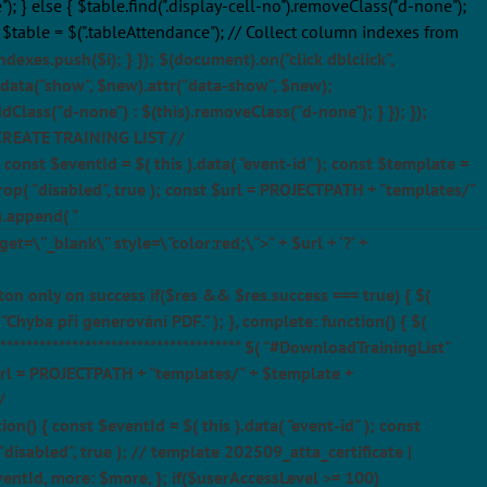
"); } else { $table.find(".display-cell-no").removeClass("d-none");
nst $table = $(".tableAttendance"); // Collect column indexes from
ndexes.push($i); } }); $(document).on("click dblclick",
s).data("show", $new).attr("data-show", $new);
ddClass("d-none") : $(this).removeClass("d-none"); } }); });
// CREATE TRAINING LIST //
() { const $eventId = $( this ).data( "event-id" ); const $template =
.prop( "disabled", true ); const $url = PROJECTPATH + "templates/"
).append( "
t=\"_blank\" style=\"color:red;\">" + $url + '?' +
tton only on success if($res && $res.success === true) { $(
 "Chyba při generování PDF." ); }, complete: function() { $(
************************************** $( "#DownloadTrainingList"
t $url = PROJECTPATH + "templates/" + $template +
/
nction() { const $eventId = $( this ).data( "event-id" ); const
"disabled", true ); // template 202509_atta_certificate |
ventId, more: $more, }; if($userAccessLevel >= 100)