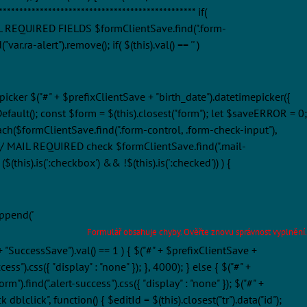
********************************************* if(
 ALL REQUIRED FIELDS $formClientSave.find(".form-
ar.ra-alert").remove(); if( $(this).val() == '' )
epicker $("#" + $prefixClientSave + "birth_date").datetimepicker({
Default(); const $form = $(this).closest("form"); let $saveERROR = 0;
.each($formClientSave.find(".form-control, .form-check-input"),
; }); // MAIL REQUIRED check $formClientSave.find(".mail-
$(this).is(':checkbox') && !$(this).is(':checked')) ) {
append('
Formulář obsahuje chyby. Ověřte znovu správnost vyplnění.
e + "SuccessSave").val() == 1 ) { $("#" + $prefixClientSave +
ss").css({ "display" : "none" }); }, 4000); } else { $("#" +
").find(".alert-success").css({ "display" : "none" }); $("#" +
dblclick", function() { $editId = $(this).closest("tr").data("id");