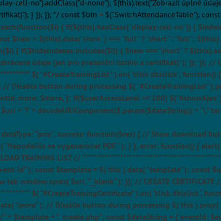
splay-cell-no").addClass("d-none"); $(this).text("Zobrazit úplné údaje
rtifikát)"); } }); }); */ const $btn = $(".SwitchAttendanceTable"); co
each(function($i) { if($(this).hasClass("display-cell-no")) { $hideI
st $new = $(this).data("show") === "full" ? "short" : "full"; $(thi
n($i) { if($hideIndexes.includes($i)) { $new === "short" ? $(this).a
 zkrácené údaje (jen pro prezenční listinu a certifikát)"); }); }); 
************** $( "#CreateTrainingList" ).on( "click dblclick", function
 ); // Disable button during processing $( "#CreateTrainingList" )
entId, more: $more, }; if($userAccessLevel >= 100) $("#showAjax"
 $url + '?' + decodeURIComponent($.param($dataString)) + "\" targe
T", dataType: "json", success: function($res) { // Show download bu
 "Nepodařilo se vygenerovat PDF." ); } }, error: function() { alert(
NLOAD TRAINING LIST // **********************************************
( "event-id" ); const $template = $( this ).data( "template" ); cons
tab window.open( $url, "_blank" ); }); // CREATE CERTIFICATE /
************* $( "#CreateTrainingCertificate" ).on( "click dblclick", fu
data( "more" ); // Disable button during processing $( this ).prop( 
" + $template + "_create.php"; const $dataString = { eventId: $e