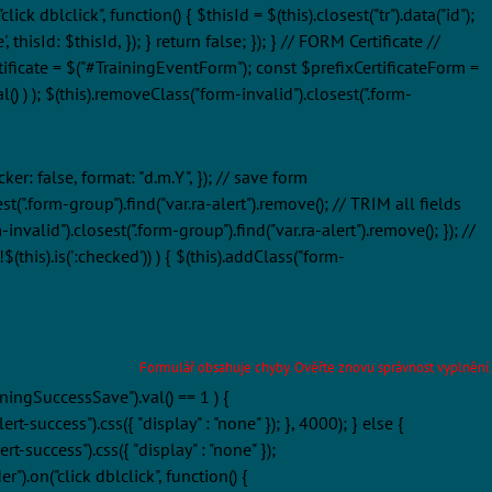
 dblclick", function() { $thisId = $(this).closest("tr").data("id");
d: $thisId, }); } return false; }); } // FORM Certificate //
mCertificate = $("#TrainingEventForm"); const $prefixCertificateForm =
l() ) ); $(this).removeClass("form-invalid").closest(".form-
ker: false, format: "d.m.Y", }); // save form
t(".form-group").find("var.ra-alert").remove(); // TRIM all fields
-invalid").closest(".form-group").find("var.ra-alert").remove(); }); //
$(this).is(':checked')) ) { $(this).addClass("form-
Formulář obsahuje chyby. Ověřte znovu správnost vyplnění.
iningSuccessSave").val() == 1 ) {
t-success").css({ "display" : "none" }); }, 4000); } else {
t-success").css({ "display" : "none" });
).on("click dblclick", function() {