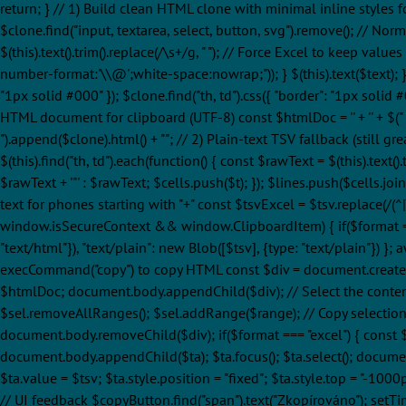
return; } // 1) Build clean HTML clone with minimal inline styles 
$clone.find("input, textarea, select, button, svg").remove(); // Norma
$(this).text().trim().replace(/\s+/g, " "); // Force Excel to keep values s
number-format:'\\@';white-space:nowrap;")); } $(this).text($text); })
"1px solid #000" }); $clone.find("th, td").css({ "border": "1px solid #
HTML document for clipboard (UTF-8) const $htmlDoc = '' + '
' + $("
").append($clone).html() + ""; // 2) Plain-text TSV fallback (still gre
$(this).find("th, td").each(function() { const $rawText = $(this).text()
$rawText + '"' : $rawText; $cells.push($t); }); $lines.push($cells.joi
text for phones starting with "+" const $tsvExcel = $tsv.replace(/(^
window.isSecureContext && window.ClipboardItem) { if($format === 
"text/html"}), "text/plain": new Blob([$tsv], {type: "text/plain"}) 
execCommand("copy") to copy HTML const $div = document.createElemen
$htmlDoc; document.body.appendChild($div); // Select the conten
$sel.removeAllRanges(); $sel.addRange($range); // Copy selectio
document.body.removeChild($div); if($format === "excel") { const $t
document.body.appendChild($ta); $ta.focus(); $ta.select(); docum
$ta.value = $tsv; $ta.style.position = "fixed"; $ta.style.top = "-
// UI feedback $copyButton.find("span").text("Zkopírováno"); setTim