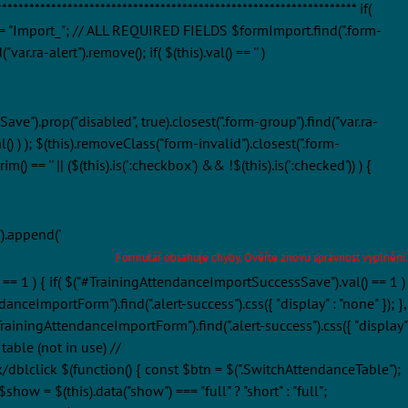
*********************************************************** if(
= "Import_"; // ALL REQUIRED FIELDS $formImport.find(".form-
ar.ra-alert").remove(); if( $(this).val() == '' )
ve").prop("disabled", true).closest(".form-group").find("var.ra-
l() ) ); $(this).removeClass("form-invalid").closest(".form-
) == '' || ($(this).is(':checkbox') && !$(this).is(':checked')) ) {
").append('
Formulář obsahuje chyby. Ověřte znovu správnost vyplnění.
 == 1 ) { if( $("#TrainingAttendanceImportSuccessSave").val() == 1 )
nceImportForm").find(".alert-success").css({ "display" : "none" }); },
TrainingAttendanceImportForm").find(".alert-success").css({ "display"
table (not in use) //
lick/dblclick $(function() { const $btn = $(".SwitchAttendanceTable");
how = $(this).data("show") === "full" ? "short" : "full";