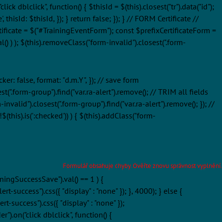
 dblclick", function() { $thisId = $(this).closest("tr").data("id");
d: $thisId, }); } return false; }); } // FORM Certificate //
mCertificate = $("#TrainingEventForm"); const $prefixCertificateForm =
l() ) ); $(this).removeClass("form-invalid").closest(".form-
ker: false, format: "d.m.Y", }); // save form
t(".form-group").find("var.ra-alert").remove(); // TRIM all fields
-invalid").closest(".form-group").find("var.ra-alert").remove(); }); //
$(this).is(':checked')) ) { $(this).addClass("form-
Formulář obsahuje chyby. Ověřte znovu správnost vyplnění.
iningSuccessSave").val() == 1 ) {
t-success").css({ "display" : "none" }); }, 4000); } else {
t-success").css({ "display" : "none" });
).on("click dblclick", function() {