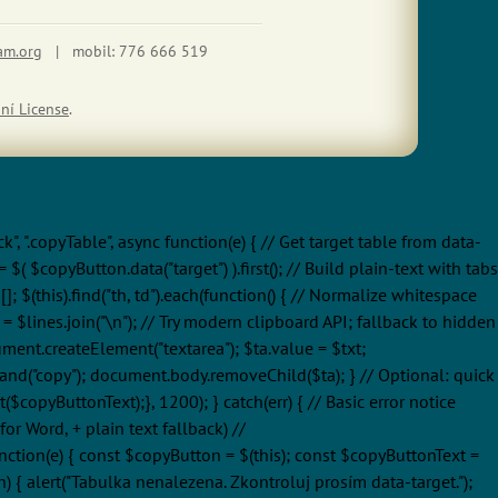
am.org
| mobil: 776 666 519
ní License
.
ick", ".copyTable", async function(e) { // Get target table from data-
( $copyButton.data("target") ).first(); // Build plain-text with tabs
[]; $(this).find("th, td").each(function() { // Normalize whitespace
$txt = $lines.join("\n"); // Try modern clipboard API; fallback to hidden
ument.createElement("textarea"); $ta.value = $txt;
mand("copy"); document.body.removeChild($ta); } // Optional: quick
copyButtonText);}, 1200); } catch(err) { // Basic error notice
or Word, + plain text fallback) //
c function(e) { const $copyButton = $(this); const $copyButtonText =
h) { alert("Tabulka nenalezena. Zkontroluj prosím data-target.");