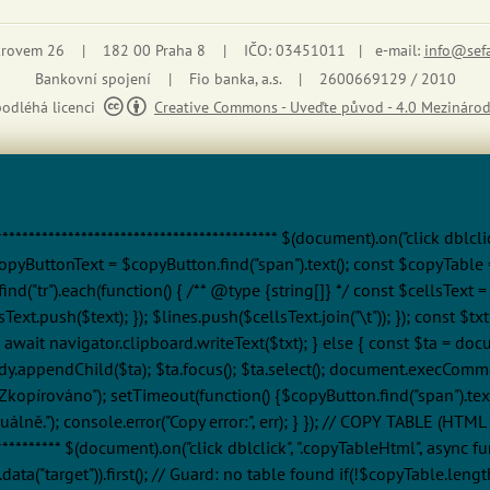
 krovem 26 | 182 00 Praha 8 | IČO: 03451011 | e-mail:
info@sef
Bankovní spojení | Fio banka, a.s. | 2600669129 / 2010
podléhá licenci
Creative Commons - Uveďte původ - 4.0 Mezinárod
******************************************* $(document).on("click dblcl
opyButtonText = $copyButton.find("span").text(); const $copyTable = $
nd("tr").each(function() { /** @type {string[]} */ const $cellsText = 
ellsText.push($text); }); $lines.push($cellsText.join("\t")); }); const 
await navigator.clipboard.writeText($txt); } else { const $ta = doc
body.appendChild($ta); $ta.focus(); $ta.select(); document.execCom
kopírováno"); setTimeout(function() {$copyButton.find("span").text($
ně."); console.error("Copy error:", err); } }); // COPY TABLE (HTML f
************** $(document).on("click dblclick", ".copyTableHtml", asyn
ta("target")).first(); // Guard: no table found if(!$copyTable.lengt