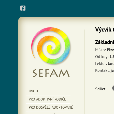
Výcvik 
Základn
Místo:
Plz
Od kdy:
1.
Lektor:
Jan
Kontakt:
j
Sdílet:
ÚVOD
PRO ADOPTIVNÍ RODIČE
PRO DOSPĚLÉ ADOPTOVANÉ