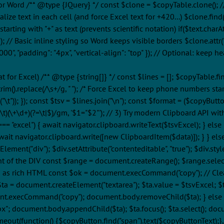
for Word /** @type {JQuery
} */ const $clone = $copyTable.clone();
lize text in each cell (and force Excel text for +420...) $clone.find(
tarting with "+" as text (prevents scientific notation) if($text.charAt(0) =
; // Basic inline styling so Word keeps visible borders $clone.attr("b
000", "padding": "4px", "vertical-align": "top" }); // Optional: keep h
at for Excel) /** @type {string[]} */ const $lines = []; $copyTable.fin
.trim().replace(/\s+/g, " "); /* Force Excel to keep phone numbers start
n("\t")); }); const $tsv = $lines.join("\n"); const $format = ($copyBut
|\t)(\+\d+)(?=\t|$)/gm, '$1="$2"'); // 3) Try modern Clipboard API wi
"excel") { await navigator.clipboard.writeText($tsvExcel); } else 
}; await navigator.clipboard.write([new ClipboardItem($data)]); } } e
t("div"); $div.setAttribute("contenteditable", "true"); $div.style.
t of the DIV const $range = document.createRange(); $range.selec
n as rich HTML const $ok = document.execCommand("copy"); // Cle
a = document.createElement("textarea"); $ta.value = $tsvExcel; $ta.
ent.execCommand("copy"); document.body.removeChild($ta); } else i
1000px"; document.body.appendChild($ta); $ta.focus(); $ta.select()
eout(function() {$copyButton.find("span").text($copyButtonText);}, 