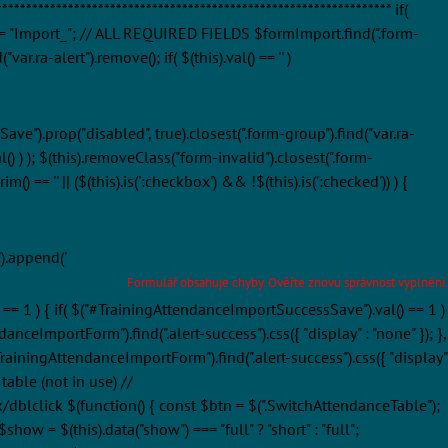
*********************************************************** if(
= "Import_"; // ALL REQUIRED FIELDS $formImport.find(".form-
ar.ra-alert").remove(); if( $(this).val() == '' )
ve").prop("disabled", true).closest(".form-group").find("var.ra-
l() ) ); $(this).removeClass("form-invalid").closest(".form-
) == '' || ($(this).is(':checkbox') && !$(this).is(':checked')) ) {
").append('
Formulář obsahuje chyby. Ověřte znovu správnost vyplnění.
 == 1 ) { if( $("#TrainingAttendanceImportSuccessSave").val() == 1 )
nceImportForm").find(".alert-success").css({ "display" : "none" }); },
TrainingAttendanceImportForm").find(".alert-success").css({ "display"
table (not in use) //
lick/dblclick $(function() { const $btn = $(".SwitchAttendanceTable");
how = $(this).data("show") === "full" ? "short" : "full";