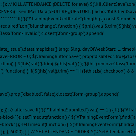
; // KILL ATTENDANCE (DELETE for ever) $(".KillClientSave").on("click
)) { sendPostData($FULLREQUESTURI, { actio: 'KillClientSave', thisI
************** if( $("#TrainingEventCertificate").length ) { const $for
quired").on("blur change", function() { $(this).val( $.trim( $(this).va
addClass("form-invalid").closest(".form-group").append('
e_date_issue").datetimepicker({ lang: $lng, dayOfWeekStart: 1, timepic
saveERROR = 0; $(".TrainingButtonSave").prop("disabled", true).closes
on() { $(this).val( $.trim( $(this).val() ) ); $(this).removeClass("form
tion() { if( $(this).val().trim() == '' || ($(this).is(':checkbox') && !
ve").prop("disabled", false).closest(".form-group").append('
); // after save if( $("#TrainingSubmited").val() == 1 ) { if( $("#Tra
e-block" }); setTimeout(function() { $("#TrainingEventForm").find(".aler
-block" }); setTimeout(function() { $("#TrainingEventForm").find(".aler
e" }); }, 6000); } } // SET ATTENDANCE ORDER $("#SetAttendanceOrder"