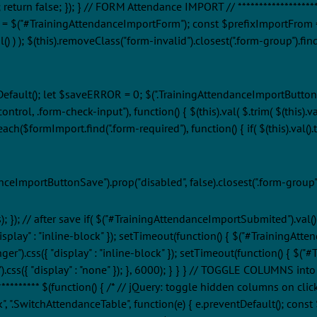
n false; }); } // FORM Attendance IMPORT // *************************
 = $("#TrainingAttendanceImportForm"); const $prefixImportFrom 
() ) ); $(this).removeClass("form-invalid").closest(".form-group").find("v
tDefault(); let $saveERROR = 0; $(".TrainingAttendanceImportButtonSa
trol, .form-check-input"), function() { $(this).val( $.trim( $(this).va
($formImport.find(".form-required"), function() { if( $(this).val().trim(
anceImportButtonSave").prop("disabled", false).closest(".form-group
; }); // after save if( $("#TrainingAttendanceImportSubmited").val()
play" : "inline-block" }); setTimeout(function() { $("#TrainingAttenda
r").css({ "display" : "inline-block" }); setTimeout(function() { $("#
.css({ "display" : "none" }); }, 6000); } } } // TOGGLE COLUMNS into 
************** $(function() { /* // jQuery: toggle hidden columns on c
, ".SwitchAttendanceTable", function(e) { e.preventDefault(); const $s