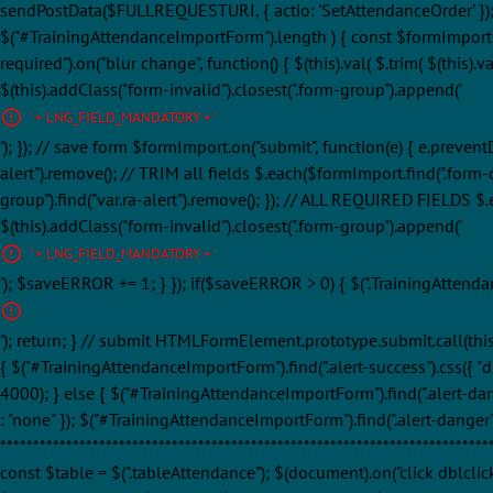
sendPostData($FULLREQUESTURI, { actio: 'SetAttendanceOrder' }); retur
$("#TrainingAttendanceImportForm").length ) { const $formImport
required").on("blur change", function() { $(this).val( $.trim( $(this).val
$(this).addClass("form-invalid").closest(".form-group").append('
' + LNG_FIELD_MANDATORY + '
'); }); // save form $formImport.on("submit", function(e) { e.preven
alert").remove(); // TRIM all fields $.each($formImport.find(".form-con
group").find("var.ra-alert").remove(); }); // ALL REQUIRED FIELDS $.each
$(this).addClass("form-invalid").closest(".form-group").append('
' + LNG_FIELD_MANDATORY + '
'); $saveERROR += 1; } }); if($saveERROR > 0) { $(".TrainingAttend
'); return; } // submit HTMLFormElement.prototype.submit.call(this)
{ $("#TrainingAttendanceImportForm").find(".alert-success").css({ "dis
4000); } else { $("#TrainingAttendanceImportForm").find(".alert-dange
: "none" }); $("#TrainingAttendanceImportForm").find(".alert-danger")
**********************************************************************
const $table = $(".tableAttendance"); $(document).on("click dblclick"