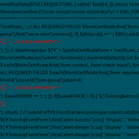
sendPostData($FULLREQUESTURI, { editId: $editId, }); return false; })
if(window.confirm ("Chceš smazat tohoto účastníka?\n" + LNG_FOREVER
**********************************************************************
"Certificate_"; // ALL REQUIRED FIELDS $formCertificate.find(".form-re
group").find("var.ra-alert").remove(); if( $(this).val() == '' ) $(this).
' + LNG_FIELD_MANDATORY + '
'); }); // datetimepicker $("#" + $prefixCertificateForm + "certificat
$formCertificate.on("submit", function(e) { e.preventDefault(); let $
$.each($formCertificate.find(".form-control, .form-check-input"), functi
ALL REQUIRED FIELDS $.each($formCertificate.find(".form-required"), func
invalid").closest(".form-group").append('
' + LNG_FIELD_MANDATORY + '
'); $saveERROR += 1; } }); if($saveERROR > 0) { $(".TrainingButtonSa
'); return; } // submit HTMLFormElement.prototype.submit.call(this); }
$("#TrainingEventForm").find(".alert-success").css({ "display" : "inlin
$("#TrainingEventForm").find(".alert-danger").css({ "display" : "inline
$("#TrainingEventForm").find(".alert-danger").css({ "display" : "non