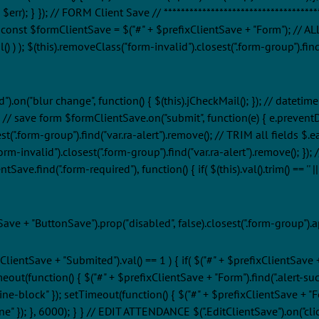
r); } }); // FORM Client Save // ***************************************
'; const $formClientSave = $("#" + $prefixClientSave + "Form"); //
() ) ); $(this).removeClass("form-invalid").closest(".form-group").find("v
).on("blur change", function() { $(this).jCheckMail(); }); // datetim
); // save form $formClientSave.on("submit", function(e) { e.prevent
est(".form-group").find("var.ra-alert").remove(); // TRIM all fields $
ss("form-invalid").closest(".form-group").find("var.ra-alert").remove()
find(".form-required"), function() { if( $(this).val().trim() == '' || (
tSave + "ButtonSave").prop("disabled", false).closest(".form-group").
efixClientSave + "Submited").val() == 1 ) { if( $("#" + $prefixClientSav
meout(function() { $("#" + $prefixClientSave + "Form").find(".alert-succe
ine-block" }); setTimeout(function() { $("#" + $prefixClientSave + "Form
ne" }); }, 6000); } } // EDIT ATTENDANCE $(".EditClientSave").on("click 