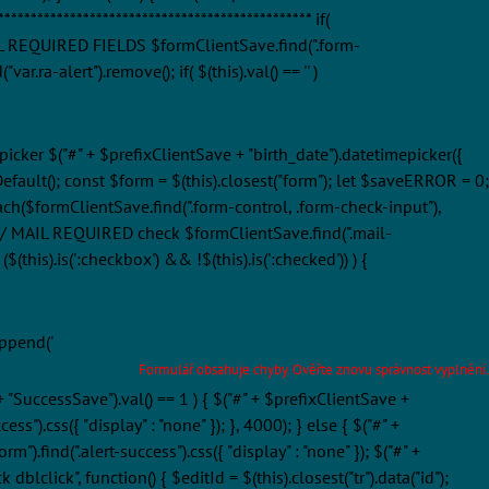
********************************************* if(
 ALL REQUIRED FIELDS $formClientSave.find(".form-
ar.ra-alert").remove(); if( $(this).val() == '' )
epicker $("#" + $prefixClientSave + "birth_date").datetimepicker({
Default(); const $form = $(this).closest("form"); let $saveERROR = 0;
.each($formClientSave.find(".form-control, .form-check-input"),
; }); // MAIL REQUIRED check $formClientSave.find(".mail-
$(this).is(':checkbox') && !$(this).is(':checked')) ) {
append('
Formulář obsahuje chyby. Ověřte znovu správnost vyplnění.
e + "SuccessSave").val() == 1 ) { $("#" + $prefixClientSave +
ss").css({ "display" : "none" }); }, 4000); } else { $("#" +
").find(".alert-success").css({ "display" : "none" }); $("#" +
dblclick", function() { $editId = $(this).closest("tr").data("id");