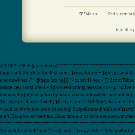
SEFAM z.s. | Pod vlastním
Toto dílo 
// COPY TABLE (plain text) // *****************************************
target or fallback to the first const $copyButton = $(this); const $c
and newlines /** @type {string[]} */ const $lines = []; $copyTable.fi
inside cell const $text = $(this).text().trim().replace(/\s+/g, " "); $c
textarea try { if(navigator.clipboard && window.isSecureContext) { 
$ta.style.position = "fixed"; $ta.style.top = "-1000px"; document.
visual confirmation (non-blocking) $copyButton.find("span").text("Z
alert("Zkopírování selhalo. Zkus tabulku označit a zkopírovat manuál
**********************************************************************
$copyButton.find("span").text(); const $copyTable = $($copyButton.da