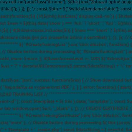
splay-cell-no").addClass("d-none"); $(this).text("Zobrazit úplné údaje
rtifikát)"); } }); }); */ const $btn = $(".SwitchAttendanceTable"); co
each(function($i) { if($(this).hasClass("display-cell-no")) { $hideI
st $new = $(this).data("show") === "full" ? "short" : "full"; $(thi
n($i) { if($hideIndexes.includes($i)) { $new === "short" ? $(this).a
 zkrácené údaje (jen pro prezenční listinu a certifikát)"); }); }); 
************** $( "#CreateTrainingList" ).on( "click dblclick", function
 ); // Disable button during processing $( "#CreateTrainingList" )
entId, more: $more, }; if($userAccessLevel >= 100) $("#showAjax"
 $url + '?' + decodeURIComponent($.param($dataString)) + "\" targe
T", dataType: "json", success: function($res) { // Show download bu
 "Nepodařilo se vygenerovat PDF." ); } }, error: function() { alert(
NLOAD TRAINING LIST // **********************************************
( "event-id" ); const $template = $( this ).data( "template" ); cons
tab window.open( $url, "_blank" ); }); // CREATE CERTIFICATE /
************* $( "#CreateTrainingCertificate" ).on( "click dblclick", fu
data( "more" ); // Disable button during processing $( this ).prop( 
" + $template + "_create.php"; const $dataString = { eventId: $e