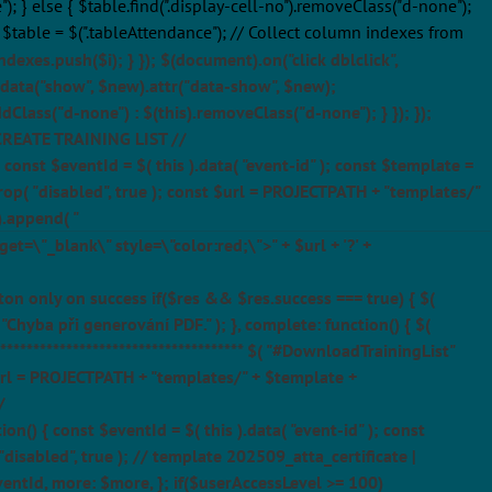
"); } else { $table.find(".display-cell-no").removeClass("d-none");
nst $table = $(".tableAttendance"); // Collect column indexes from
ndexes.push($i); } }); $(document).on("click dblclick",
s).data("show", $new).attr("data-show", $new);
ddClass("d-none") : $(this).removeClass("d-none"); } }); });
// CREATE TRAINING LIST //
() { const $eventId = $( this ).data( "event-id" ); const $template =
.prop( "disabled", true ); const $url = PROJECTPATH + "templates/"
).append( "
t=\"_blank\" style=\"color:red;\">" + $url + '?' +
tton only on success if($res && $res.success === true) { $(
 "Chyba při generování PDF." ); }, complete: function() { $(
************************************** $( "#DownloadTrainingList"
t $url = PROJECTPATH + "templates/" + $template +
/
nction() { const $eventId = $( this ).data( "event-id" ); const
"disabled", true ); // template 202509_atta_certificate |
ventId, more: $more, }; if($userAccessLevel >= 100)