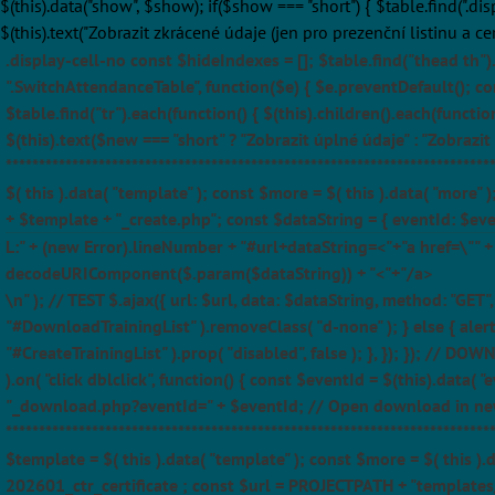
$(this).data("show", $show); if($show === "short") { $table.find(".di
$(this).text("Zobrazit zkrácené údaje (jen pro prezenční listinu a ce
.display-cell-no const $hideIndexes = []; $table.find("thead th").
".SwitchAttendanceTable", function($e) { $e.preventDefault(); con
$table.find("tr").each(function() { $(this).children().each(functio
$(this).text($new === "short" ? "Zobrazit úplné údaje" : "Zobrazit
**********************************************************************
$( this ).data( "template" ); const $more = $( this ).data( "more"
+ $template + "_create.php"; const $dataString = { eventId: $ev
L:" + (new Error).lineNumber + "#url+dataString=<"+"a href=\"" +
decodeURIComponent($.param($dataString)) + "<"+"/a>
\n" ); // TEST $.ajax({ url: $url, data: $dataString, method: "GE
"#DownloadTrainingList" ).removeClass( "d-none" ); } else { alert(
"#CreateTrainingList" ).prop( "disabled", false ); }, }); }); // DOW
).on( "click dblclick", function() { const $eventId = $(this).data
"_download.php?eventId=" + $eventId; // Open download in new 
***********************************************************************
$template = $( this ).data( "template" ); const $more = $( this ).
202601_ctr_certificate ; const $url = PROJECTPATH + "templates/