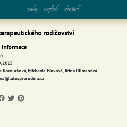
česky
english
deutsch
terapeutického rodičovství
í informace
eň
9.2023
a Kocourková, Michaela Hlavová, Jiřina Ullmanová
ana@latusprorodinu.cz