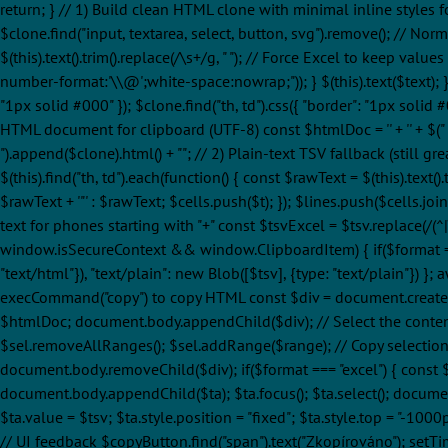
return; } // 1) Build clean HTML clone with minimal inline styles 
$clone.find("input, textarea, select, button, svg").remove(); // Norma
$(this).text().trim().replace(/\s+/g, " "); // Force Excel to keep values s
number-format:'\\@';white-space:nowrap;")); } $(this).text($text); })
"1px solid #000" }); $clone.find("th, td").css({ "border": "1px solid #
HTML document for clipboard (UTF-8) const $htmlDoc = '' + '
' + $("
").append($clone).html() + ""; // 2) Plain-text TSV fallback (still gre
$(this).find("th, td").each(function() { const $rawText = $(this).text()
$rawText + '"' : $rawText; $cells.push($t); }); $lines.push($cells.joi
text for phones starting with "+" const $tsvExcel = $tsv.replace(/(^
window.isSecureContext && window.ClipboardItem) { if($format === 
"text/html"}), "text/plain": new Blob([$tsv], {type: "text/plain"}) 
execCommand("copy") to copy HTML const $div = document.createElemen
$htmlDoc; document.body.appendChild($div); // Select the conten
$sel.removeAllRanges(); $sel.addRange($range); // Copy selectio
document.body.removeChild($div); if($format === "excel") { const $t
document.body.appendChild($ta); $ta.focus(); $ta.select(); docum
$ta.value = $tsv; $ta.style.position = "fixed"; $ta.style.top = "-
// UI feedback $copyButton.find("span").text("Zkopírováno"); setTim