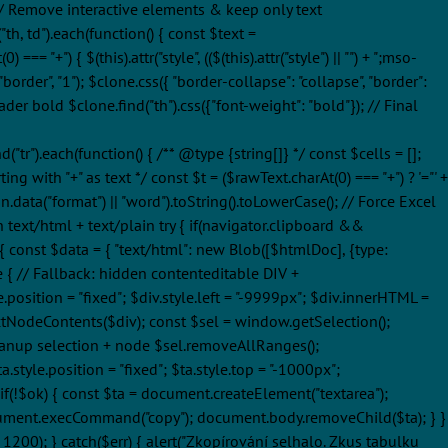
 // Remove interactive elements & keep only text
"th, td").each(function() { const $text =
== "+") { $(this).attr("style", (($(this).attr("style") || "") + ";mso-
order", "1"); $clone.css({ "border-collapse": "collapse", "border":
eader bold $clone.find("th").css({"font-weight": "bold"}); // Final
d("tr").each(function() { /** @type {string[]} */ const $cells = [];
ing with "+" as text */ const $t = ($rawText.charAt(0) === "+") ? '="' +
ton.data("format") || "word").toString().toLowerCase(); // Force Excel
th text/html + text/plain try { if(navigator.clipboard &&
{ const $data = { "text/html": new Blob([$htmlDoc], {type:
lse { // Fallback: hidden contenteditable DIV +
position = "fixed"; $div.style.left = "-9999px"; $div.innerHTML =
tNodeContents($div); const $sel = window.getSelection();
anup selection + node $sel.removeAllRanges();
style.position = "fixed"; $ta.style.top = "-1000px";
f(!$ok) { const $ta = document.createElement("textarea");
; document.execCommand("copy"); document.body.removeChild($ta); } }
1200); } catch($err) { alert("Zkopírování selhalo. Zkus tabulku