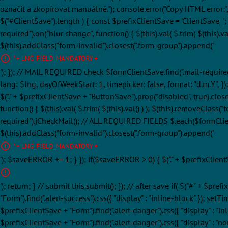
označit a zkopírovat manuálně."); console.error("Copy HTML error:", $er
$("#ClientSave").length ) { const $prefixClientSave = 'ClientSave_
required").on("blur change", function() { $(this).val( $.trim( $(this).val
$(this).addClass("form-invalid").closest(".form-group").append('
' + LNG_FIELD_MANDATORY + '
'); }); // MAIL REQUIRED check $formClientSave.find(".mail-required"
lang: $lng, dayOfWeekStart: 1, timepicker: false, format: "d.m.Y", }
$("." + $prefixClientSave + "ButtonSave").prop("disabled", true).clos
function() { $(this).val( $.trim( $(this).val() ) ); $(this).removeCla
required").jCheckMail(); // ALL REQUIRED FIELDS $.each($formClientSave.
$(this).addClass("form-invalid").closest(".form-group").append('
' + LNG_FIELD_MANDATORY + '
'); $saveERROR += 1; } }); if($saveERROR > 0) { $("." + $prefixClien
'); return; } // submit this.submit(); }); // after save if( $("#" + $pr
"Form").find(".alert-success").css({ "display" : "inline-block" }); setTi
$prefixClientSave + "Form").find(".alert-danger").css({ "display" : "inl
$prefixClientSave + "Form").find(".alert-danger").css({ "display" : "no