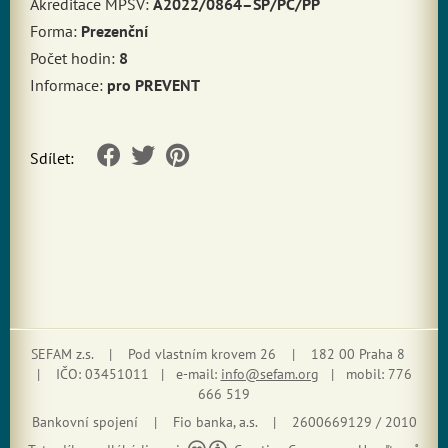
Akreditace MPSV:
A2022/0864–SP/PC/PP
Forma:
Prezenční
Počet hodin:
8
Informace:
pro PREVENT
Sdílet:
SEFAM z.s. | Pod vlastním krovem 26 | 182 00 Praha 8
| IČO: 03451011 | e-mail:
info@sefam.org
| mobil: 776
666 519
Bankovní spojení | Fio banka, a.s. | 2600669129 / 2010