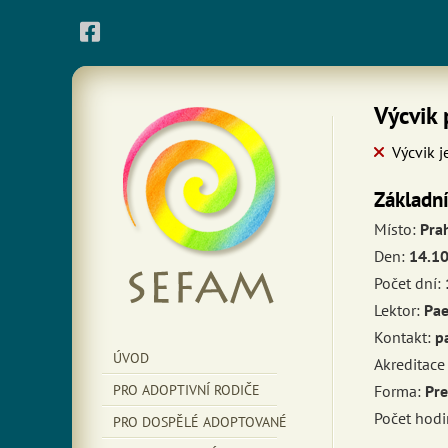
Výcvik 
Výcvik j
Základn
Místo:
Pra
Den:
14.1
Počet dní:
Lektor:
Pae
Kontakt:
p
ÚVOD
Akreditac
PRO ADOPTIVNÍ RODIČE
Forma:
Pre
Počet hodi
PRO DOSPĚLÉ ADOPTOVANÉ