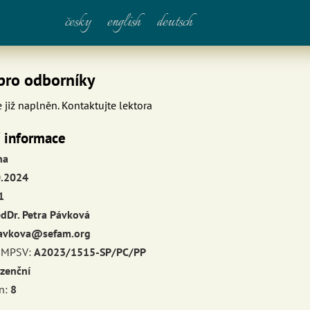
česky
english
deutsch
pro odborníky
e již naplněn. Kontaktujte lektora
í informace
ha
0.2024
1
dDr. Petra Pávková
avkova@sefam.org
e MPSV:
A2023/1515-SP/PC/PP
zenční
n:
8